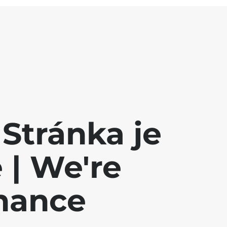
Stránka je
| We're
nance