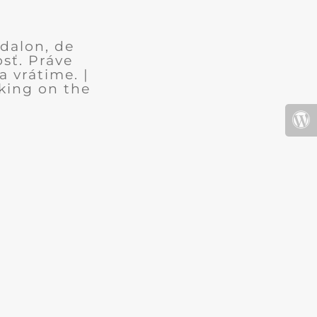
dalon, de
sť. Práve
 vrátime. |
king on the