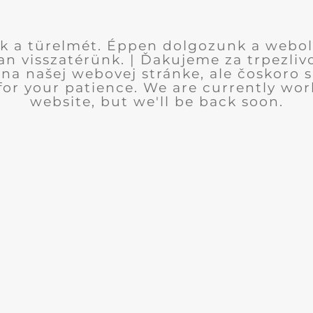
k a türelmét. Éppen dolgozunk a webol
n visszatérünk. | Ďakujeme za trpezlivo
na našej webovej stránke, ale čoskoro sa
for your patience. We are currently wor
website, but we'll be back soon.