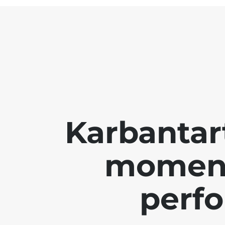
Karbantar
moment
perf