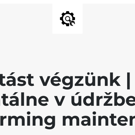
tást végzünk | 
álne v údržbe 
orming mainte