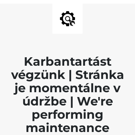
Karbantartást
végzünk | Stránka
je momentálne v
údržbe | We're
performing
maintenance