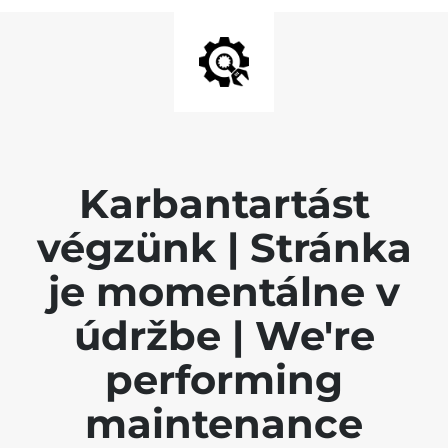
Karbantartást
végzünk | Stránka
je momentálne v
údržbe | We're
performing
maintenance