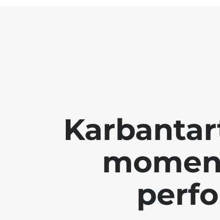
Karbantar
moment
perf