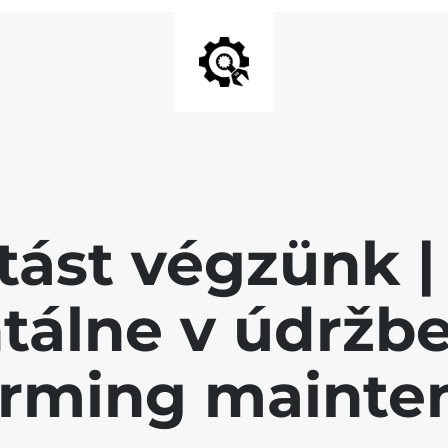
tást végzünk | 
álne v údržbe 
orming mainte