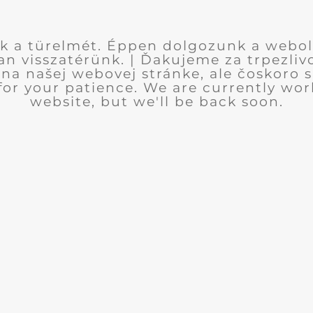
k a türelmét. Éppen dolgozunk a webol
n visszatérünk. | Ďakujeme za trpezlivo
na našej webovej stránke, ale čoskoro sa
for your patience. We are currently wor
website, but we'll be back soon.