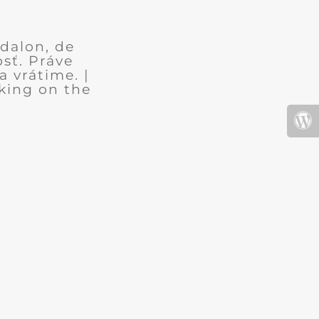
dalon, de
sť. Práve
 vrátime. |
king on the