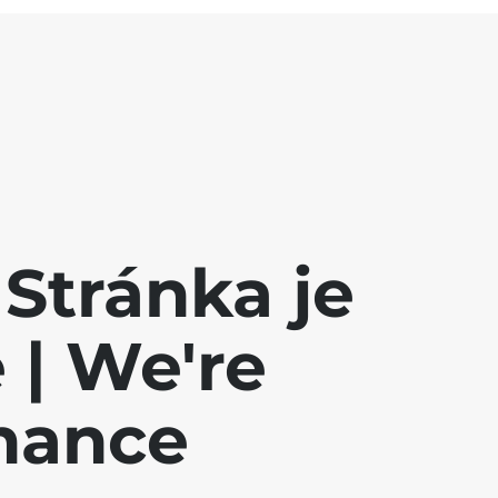
Stránka je
| We're
nance