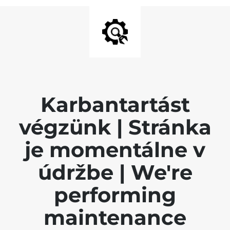
Karbantartást
végzünk | Stránka
je momentálne v
údržbe | We're
performing
maintenance