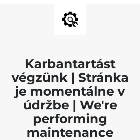
Karbantartást
végzünk | Stránka
je momentálne v
údržbe | We're
performing
maintenance