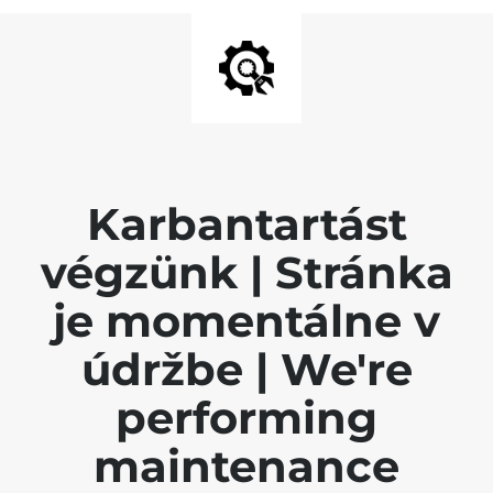
Karbantartást
végzünk | Stránka
je momentálne v
údržbe | We're
performing
maintenance